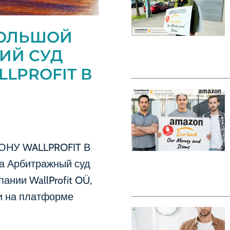
БОЛЬШОЙ
ИЙ СУД
LLPROFIT В
НУ WALLPROFIT В
а Арбитражный суд
ании WallProfit OÜ,
ии на платформе