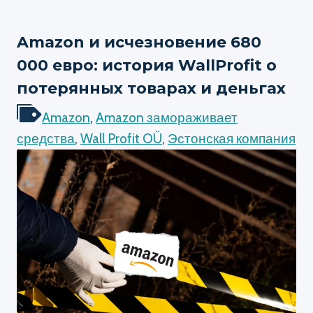
Amazon и исчезновение 680
000 евро: история WallProfit о
потерянных товарах и деньгах
Amazon
,
Amazon замораживает
средства
,
Wall Profit OÜ
,
Эстонская компания