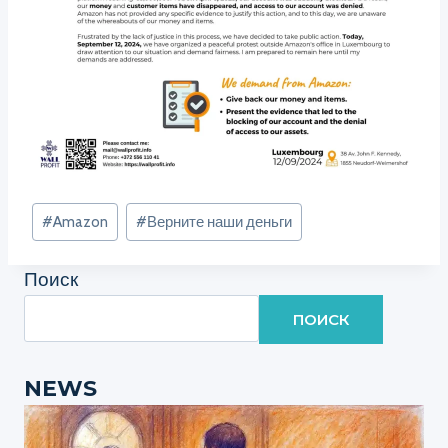
Метки
#
Amazon
#
Верните наши деньги
записи:
Поиск
ПОИСК
NEWS